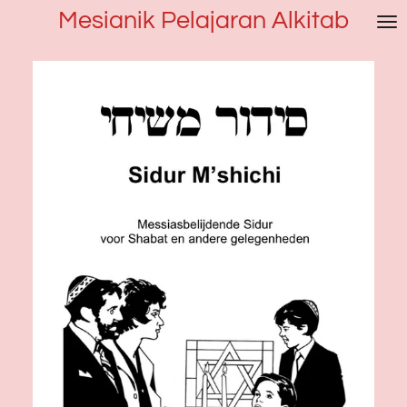
Mesianik Pelajaran Alkitab
Ga
direct
naar
de
hoofdinhoud